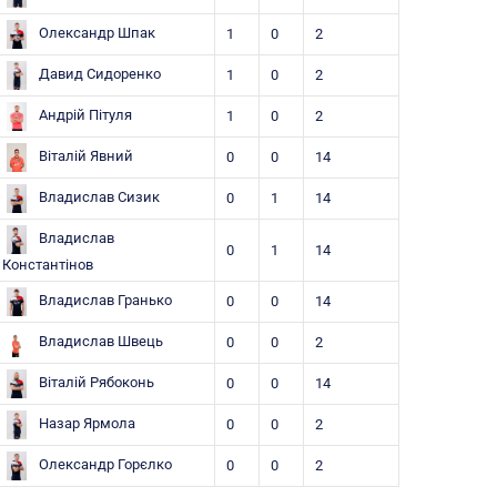
Олександр Шпак
1
0
2
Давид Сидоренко
1
0
2
Андрій Пітуля
1
0
2
Віталій Явний
0
0
14
Владислав Сизик
0
1
14
Владислав
0
1
14
Константінов
Владислав Гранько
0
0
14
Владислав Швець
0
0
2
Віталій Рябоконь
0
0
14
Назар Ярмола
0
0
2
Олександр Горєлко
0
0
2