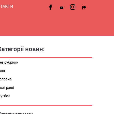
ТАКТИ
Категорії новин:
ез рубрики
лог
оловна
озіграші
утбол