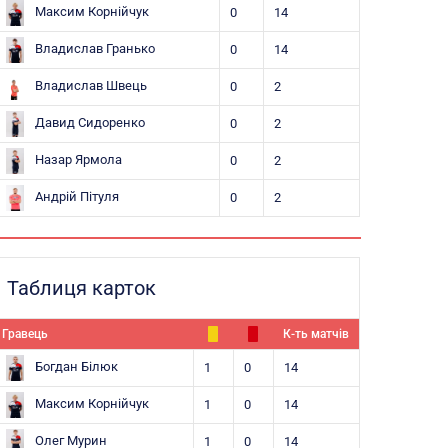
Максим Корнійчук
0
14
Владислав Гранько
0
14
Владислав Швець
0
2
Давид Сидоренко
0
2
Назар Ярмола
0
2
Андрій Пітуля
0
2
Таблиця карток
Гравець
К-ть матчів
Богдан Білюк
1
0
14
Максим Корнійчук
1
0
14
Олег Мурин
1
0
14