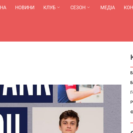
ВНА
НОВИНИ
КЛУБ
СЕЗОН
МЕДІА
КОН
Б
Б
Г
Р
Ф