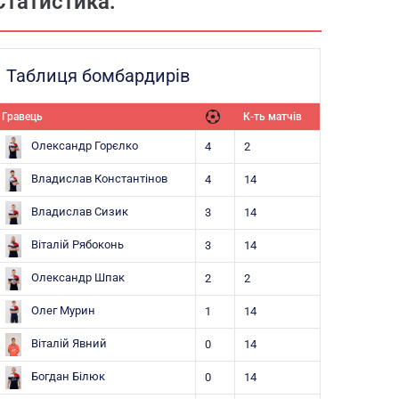
Статистика:
Таблиця бомбардирів
Гравець
К-ть матчів
Олександр Горєлко
4
2
Владислав Константінов
4
14
Владислав Сизик
3
14
Віталій Рябоконь
3
14
Олександр Шпак
2
2
Олег Мурин
1
14
Віталій Явний
0
14
Богдан Білюк
0
14