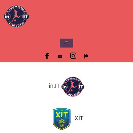
in.IT
—
ХІТ