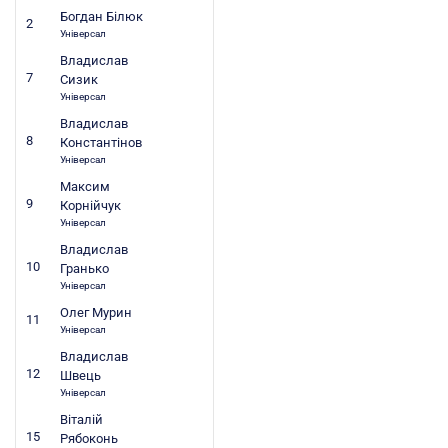
Богдан Білюк
2
Універсал
Владислав
7
Сизик
Універсал
Владислав
8
Константінов
Універсал
Максим
9
Корнійчук
Універсал
Владислав
10
Гранько
Універсал
Олег Мурин
11
Універсал
Владислав
12
Швець
Універсал
Віталій
15
Рябоконь