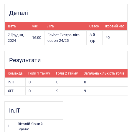
Деталі
Дата
Час
Ліга
Сезон
Ігровий час
7 Грудня,
Favbet Екстра-ліга
8-й
16:00
40'
2024
сезон 24/25
тур
Результати
Команда
Голи 1 тайму
Голи 2 тайму
Загальна кількість голів
in.IT
0
0
0
ХІТ
0
9
9
in.IT
Віталій Явний
1
Воротар