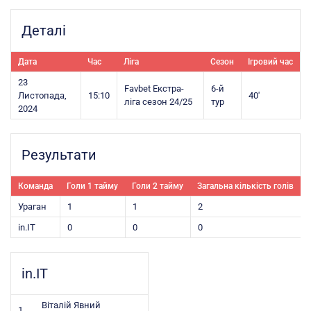
Деталі
Дата
Час
Ліга
Сезон
Ігровий час
23
Favbet Екстра-
6-й
Листопада,
15:10
40'
ліга сезон 24/25
тур
2024
Результати
Команда
Голи 1 тайму
Голи 2 тайму
Загальна кількість голів
Ураган
1
1
2
in.IT
0
0
0
in.IT
Віталій Явний
1