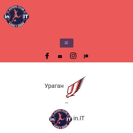
Ураган
—
in.IT