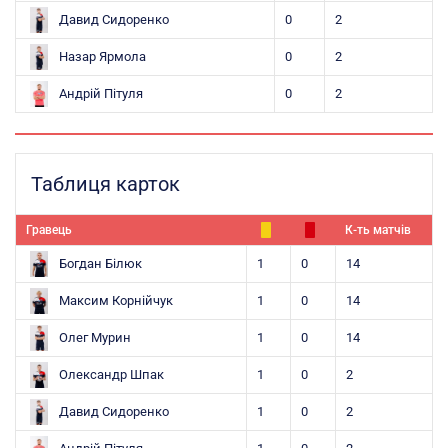
Давид Сидоренко
0
2
Назар Ярмола
0
2
Андрій Пітуля
0
2
Таблиця карток
Гравець
К-ть матчів
Богдан Білюк
1
0
14
Максим Корнійчук
1
0
14
Олег Мурин
1
0
14
Олександр Шпак
1
0
2
Давид Сидоренко
1
0
2