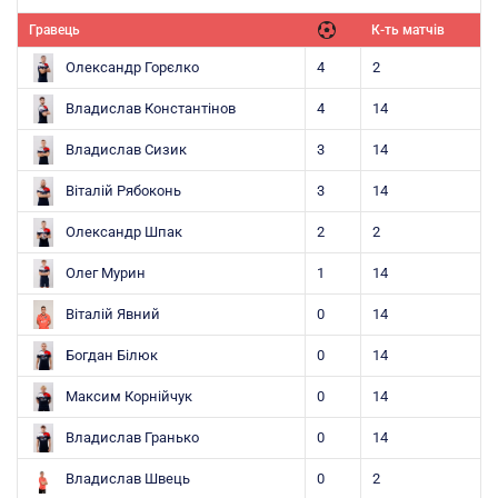
Гравець
К-ть матчів
Олександр Горєлко
4
2
Владислав Константінов
4
14
Владислав Сизик
3
14
Віталій Рябоконь
3
14
Олександр Шпак
2
2
Олег Мурин
1
14
Віталій Явний
0
14
Богдан Білюк
0
14
Максим Корнійчук
0
14
Владислав Гранько
0
14
Владислав Швець
0
2