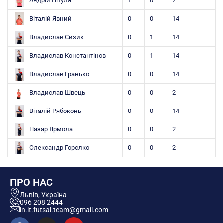
Андрій Пітуля
1
0
2
Віталій Явний
0
0
14
Владислав Сизик
0
1
14
Владислав Константінов
0
1
14
Владислав Гранько
0
0
14
Владислав Швець
0
0
2
Віталій Рябоконь
0
0
14
Назар Ярмола
0
0
2
Олександр Горєлко
0
0
2
ПРО НАС
Львів, Україна
096 208 2444
in.it.futsal.team@gmail.com