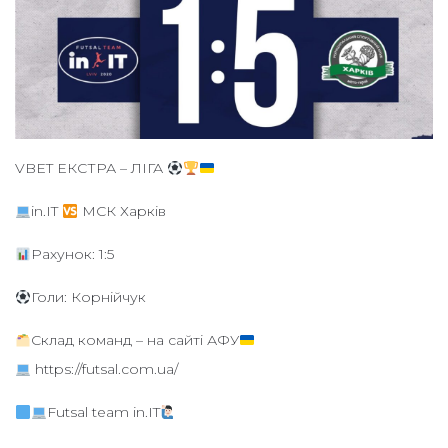
VBET ЕКСТРА – ЛІГА
in.IT
МСК Харків
Рахунок: 1:5
Голи: Корнійчук
Склад команд – на сайті АФУ
https://futsal.com.ua/
Futsal team in.IT