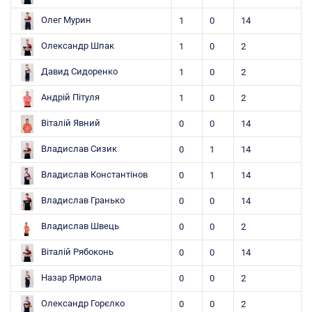
Олег Мурин
1
0
14
Олександр Шпак
1
0
2
Давид Сидоренко
1
0
2
Андрій Пітуля
1
0
2
Віталій Явний
0
0
14
Владислав Сизик
0
1
14
Владислав Константінов
0
1
14
Владислав Гранько
0
0
14
Владислав Швець
0
0
2
Віталій Рябоконь
0
0
14
Назар Ярмола
0
0
2
Олександр Горєлко
0
0
2