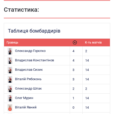
Статистика:
Таблиця бомбардирів
Гравець
К-ть матчів
Олександр Горєлко
4
2
Владислав Константінов
4
14
Владислав Сизик
3
14
Віталій Рябоконь
3
14
Олександр Шпак
2
2
Олег Мурин
1
14
Віталій Явний
0
14