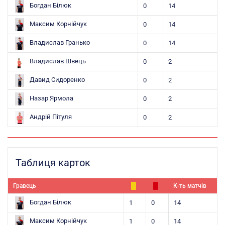
Богдан Білюк
0
14
Максим Корнійчук
0
14
Владислав Гранько
0
14
Владислав Швець
0
2
Давид Сидоренко
0
2
Назар Ярмола
0
2
Андрій Пітуля
0
2
Таблиця карток
Гравець
К-ть матчів
Богдан Білюк
1
0
14
Максим Корнійчук
1
0
14