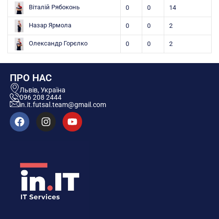
Віталій Рябоконь
0
0
14
Назар Ярмола
0
0
2
Олександр Горєлко
0
0
2
ПРО НАС
Львів, Україна
096 208 2444
in.it.futsal.team@gmail.com