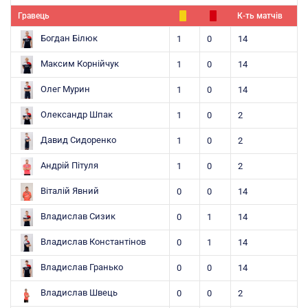
Гравець
К-ть матчів
Богдан Білюк
1
0
14
Максим Корнійчук
1
0
14
Олег Мурин
1
0
14
Олександр Шпак
1
0
2
Давид Сидоренко
1
0
2
Андрій Пітуля
1
0
2
Віталій Явний
0
0
14
Владислав Сизик
0
1
14
Владислав Константінов
0
1
14
Владислав Гранько
0
0
14
Владислав Швець
0
0
2