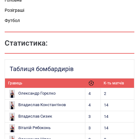
Розіграші
Футбол
Статистика:
Таблиця бомбардирів
Гравець
К-ть матчів
Олександр Горєлко
4
2
Владислав Константінов
4
14
Владислав Сизик
3
14
Віталій Рябоконь
3
14