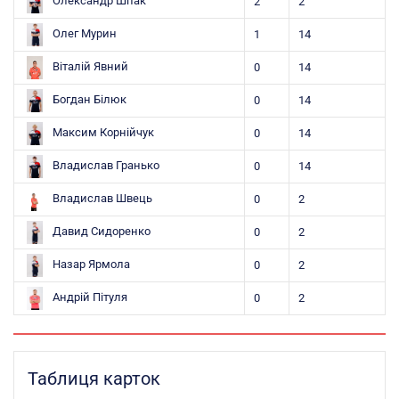
Олександр Шпак
2
2
Олег Мурин
1
14
Віталій Явний
0
14
Богдан Білюк
0
14
Максим Корнійчук
0
14
Владислав Гранько
0
14
Владислав Швець
0
2
Давид Сидоренко
0
2
Назар Ярмола
0
2
Андрій Пітуля
0
2
Таблиця карток