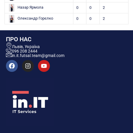
Назар Ярмола
0
0
2
Олександр Горєлко
0
0
2
ПРО НАС
Львів, Україна
096 208 2444
in.it.futsal.team@gmail.com