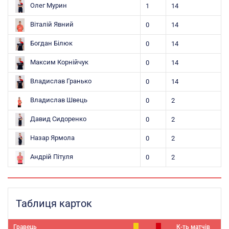
Олег Мурин
1
14
Віталій Явний
0
14
Богдан Білюк
0
14
Максим Корнійчук
0
14
Владислав Гранько
0
14
Владислав Швець
0
2
Давид Сидоренко
0
2
Назар Ярмола
0
2
Андрій Пітуля
0
2
Таблиця карток
Гравець
К-ть матчів