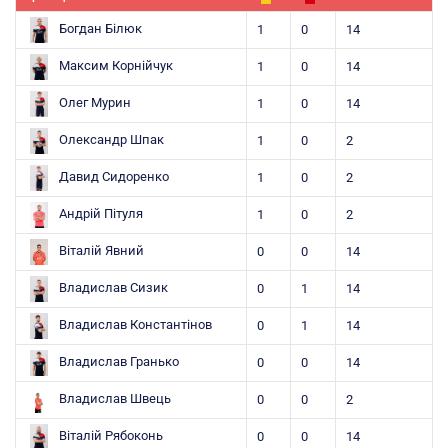
Богдан Білюк
1
0
14
Максим Корнійчук
1
0
14
Олег Мурин
1
0
14
Олександр Шпак
1
0
2
Давид Сидоренко
1
0
2
Андрій Пітуля
1
0
2
Віталій Явний
0
0
14
Владислав Сизик
0
1
14
Владислав Константінов
0
1
14
Владислав Гранько
0
0
14
Владислав Швець
0
0
2
Віталій Рябоконь
0
0
14