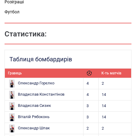
Розіграші
Футбол
Статистика:
Таблиця бомбардирів
Гравець
К-ть матчів
Олександр Горєлко
4
2
Владислав Константінов
4
14
Владислав Сизик
3
14
Віталій Рябоконь
3
14
Олександр Шпак
2
2