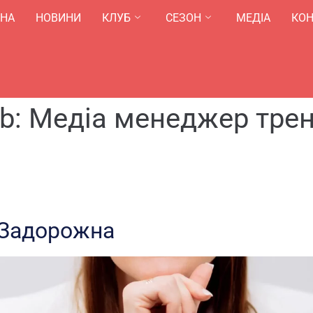
ВНА
НОВИНИ
КЛУБ
СЕЗОН
МЕДІА
КОН
b:
Медіа менеджер тре
 Задорожна