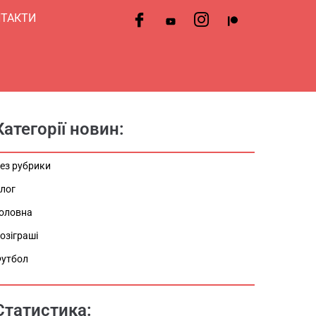
ТАКТИ
Категорії новин:
ез рубрики
лог
оловна
озіграші
утбол
Статистика: