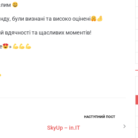
селим
нду, були визнані та високо оцінені
й вдячності та щасливих моментів!
е
»
НАСТУПНИЙ ПОСТ
SkyUp – in.IT