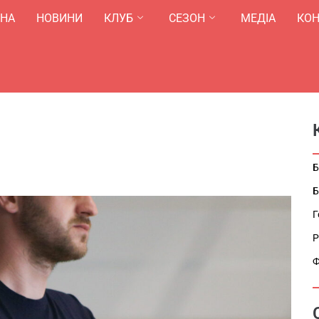
ВНА
НОВИНИ
КЛУБ
СЕЗОН
МЕДІА
КОН
Б
Б
Г
Р
Ф