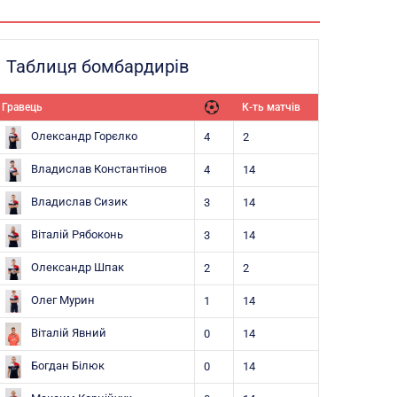
Таблиця бомбардирів
Гравець
К-ть матчів
Олександр Горєлко
4
2
Владислав Константінов
4
14
Владислав Сизик
3
14
Віталій Рябоконь
3
14
Олександр Шпак
2
2
Олег Мурин
1
14
Віталій Явний
0
14
Богдан Білюк
0
14