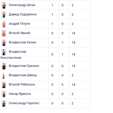
Олександр Шпак
1
0
2
Давид Сидоренко
1
0
2
Андрій Пітуля
1
0
2
Віталій Явний
0
0
14
Владислав Сизик
0
1
14
Владислав
0
1
14
Константінов
Владислав Гранько
0
0
14
Владислав Швець
0
0
2
Віталій Рябоконь
0
0
14
Назар Ярмола
0
0
2
Олександр Горєлко
0
0
2