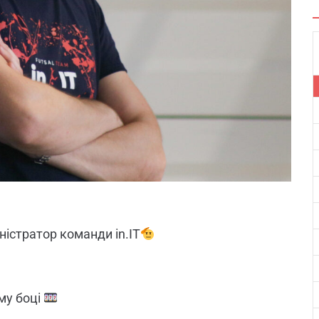
ністратор команди in.IT
му боці