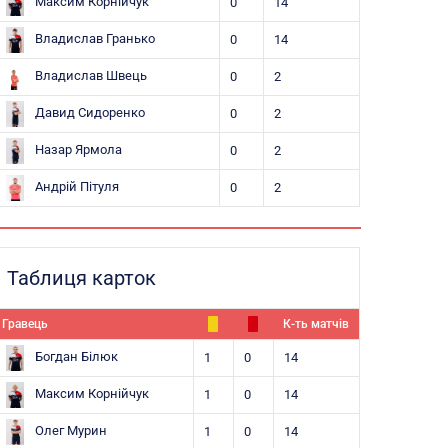
Максим Корнійчук
0
14
Владислав Гранько
0
14
Владислав Швець
0
2
Давид Сидоренко
0
2
Назар Ярмола
0
2
Андрій Пітуля
0
2
Таблиця карток
Гравець
К-ть матчів
Богдан Білюк
1
0
14
Максим Корнійчук
1
0
14
Олег Мурин
1
0
14